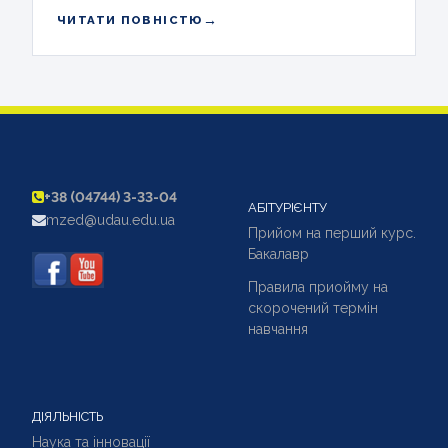
→
ЧИТАТИ ПОВНІСТЮ
+38 (04744) 3-33-04
АБІТУРІЄНТУ
mzed@udau.edu.ua
Прийом на перший курс.
Бакалавр
Правила приойму на
скорочений термін
навчання
ДІЯЛЬНІСТЬ
Наука та інновації