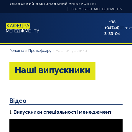
УМАНСЬКИЙ НАЦІОНАЛЬНИЙ УНІВЕРСИТЕТ
ФАКУЛЬТЕТ МЕНЕДЖМЕНТУ
+38
КАФЕДРА
(04744)
mze
МЕНЕДЖМЕНТУ
3-33-04
НОВИНИ
Головна
»
Про кафедру
»
Наші випускники
ПРО КАФЕДРУ
Наші випускники
СТУДЕНТУ
АБІТУРІЄНТУ
Відео
НАУКА ТА ІННОВАЦІЇ
1.
Випускники спеціальності менеджмент
АКРЕДИТАЦІЯ
КОНТАКТИ