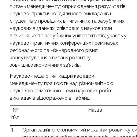
питань менеджменту; оприлюднення результатів
науково-практичної діяльності викладачів і
студентів у провідних вітчизняних та зарубіжних
наукових виданнях; співпраця з науковцями
вітчизняних та зарубіжних університетів; участь у
науково-практичних конференціях і семінарах
регіонального та міжнародного рівня;
консультування з питань розвитку
зовнішньоекономічних зв'язків.
Науково-педагогічні кадри кафедри
менеджменту працюють над різноманітною
науковою тематикою. Теми наукових робіт
викладачів відображено в таблиці.
№
Назва
п\п
1.
Організаційно-економічний механізм розвитку с