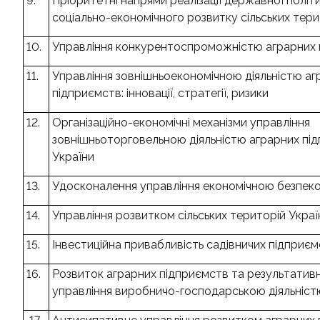
9.
Пріоритетні напрями реалізації державної політи
соціально-економічного розвитку сільських тери
10.
Управління конкурентоспроможністю аграрних
11.
Управління зовнішньоекономічною діяльністю аг
підприємств: інновації, стратегії, ризики
12.
Організаційно-економічні механізми управління
зовнішньоторговельною діяльністю аграрних пі
України
13.
Удосконалення управління економічною безпек
14.
Управління розвитком сільських територій Украї
15.
Інвестиційна привабливість садівничих підприє
16.
Розвиток аграрних підприємств та результативн
управління виробничо-господарською діяльніс