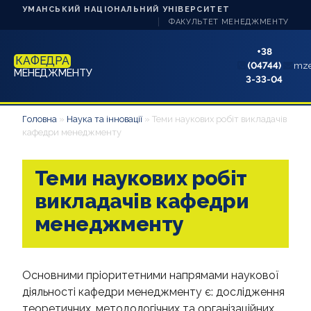
УМАНСЬКИЙ НАЦІОНАЛЬНИЙ УНІВЕРСИТЕТ
ФАКУЛЬТЕТ МЕНЕДЖМЕНТУ
+38
КАФЕДРА
(04744)
mze
МЕНЕДЖМЕНТУ
3-33-04
НОВИНИ
Головна
»
Наука та інновації
»
Теми наукових робіт викладачів
кафедри менеджменту
ПРО КАФЕДРУ
Теми наукових робіт
СТУДЕНТУ
викладачів кафедри
АБІТУРІЄНТУ
менеджменту
НАУКА ТА ІННОВАЦІЇ
Основними пріоритетними напрямами наукової
АКРЕДИТАЦІЯ
діяльності кафедри менеджменту є: дослідження
КОНТАКТИ
теоретичних, методологічних та організаційних