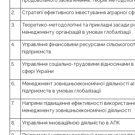
продовольчого забезпечення: теорія, методолог
2.
Стратегії ефективного інвестування аграрної с
3.
Теоретико-методологічні та прикладні засади р
менеджменту організацій в умовах глобалізації
4.
Управління фінансовими ресурсами сільськогос
підприємств
5.
Управління соціально-трудовими відносинами в 
сфері України
6.
Менеджмент зовнішньоекономічної діяльності а
підприємств в умовах глобалізації
7.
Напрями підвищення ефективності використанн
менеджменту зовнішньоекономічної діяльності
8.
Управління інноваційною діяльністю в АПК