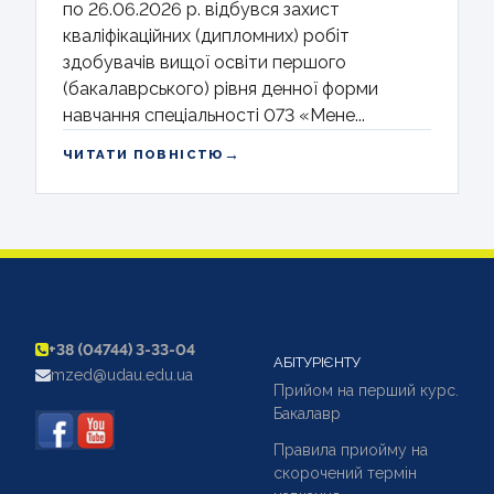
по 26.06.2026 р. відбувся захист
кваліфікаційних (дипломних) робіт
здобувачів вищої освіти першого
(бакалаврського) рівня денної форми
навчання спеціальності 073 «Мене...
→
ЧИТАТИ ПОВНІСТЮ
+38 (04744) 3-33-04
АБІТУРІЄНТУ
mzed@udau.edu.ua
Прийом на перший курс.
Бакалавр
Правила приойму на
скорочений термін