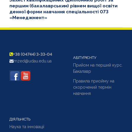
першим (бакалаврським) рівнем вищої освіти
денної форми навчання спеціальності 073
«Менеджмент»
+38 (04744) 3-33-04
АБІТУРІЄНТУ
mzed@udau.edu.ua
Прийом на перший курс.
Бакалавр
Правила приойму на
скорочений термін
навчання
ДІЯЛЬНІСТЬ
Наука та інновації