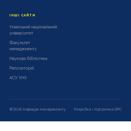
ІНШІ САЙТИ
Уманський національний
університет
Факультет
менеджменту
Наукова бібліотека
Репозиторій
АСУ УНУ
©2016 Кафедра менеджменту
Розробка і підтримка
DPC